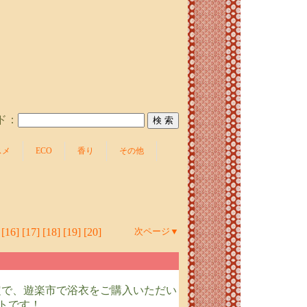
ド：
スメ
ECO
香り
その他
[16]
[17]
[18]
[19]
[20]
次ページ▼
間限定で、遊楽市で浴衣をご購入いただい
トです！