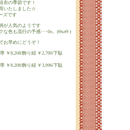
浴衣の季節です！
荷いたしました☆
ーズです
柄が人気のようです
色も流行の予感･･･0o。(ΘωΘ )
でお早めにどうぞ！
帯 ￥8,208/飾り紐 ￥2,700/下駄
帯 ￥8,208/飾り紐 ￥3,996/下駄