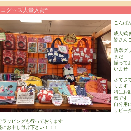
ネコグッズ大量入荷*
こんば
成人式
皆さん
防寒グ
まだ
揃って
いませ
さてさ
ります
特にお
気です
自分用
リピー
でラッピングも行っております
軽にお申し付け下さい！！！