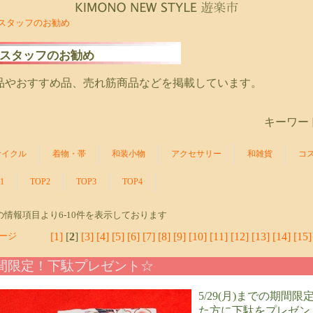
スタッフのお勧め
スタッフのお勧め
品やおすすめ品、売れ筋商品などを掲載しています。
キーワー
サイクル
着物・帯
和装小物
アクセサリー
和雑貨
コ
1
TOP2
TOP3
TOP4
件の情報項目より6-10件を表示しております
[1]
[
2
]
[3]
[4]
[5]
[6]
[7]
[8]
[9]
[10]
[11]
[12]
[13]
[14]
[15]
ージ
間限定！下駄プレゼント☆
5/29(月)までの期
た方に下駄をプレゼン