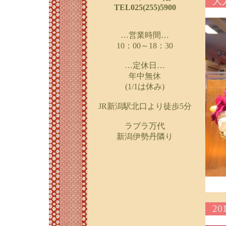
大
TEL025(255)5900
…営業時間…
10：00～18：30
…定休日…
年中無休
(1/1は休み)
JR新潟駅北口より徒歩5分
ラブラ万代
新潟伊勢丹隣り
2