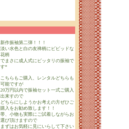
新作振袖第二弾！！！
淡い水色と白の友禅柄にビビッドな
花柄
でまさに成人式にピッタリの振袖で
す*
こちらもご購入、レンタルどちらも
可能ですが
20万円以内で振袖セット一式ご購入
出来すので
どちらにしようかお考えの方ぜひご
購入をお勧め致します！！
帯、小物も実際にご試着しながらお
選び頂けますので
まずはお気軽に見にいらして下さい