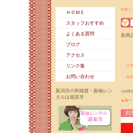
TOP
>
ＨＯＭＥ
スタッフおすすめ
よくある質問
新商
ブログ
アクセス
リンク集
リ
お問い合わせ
TOP
新潟市の和雑貨・振袖レン
100
タルは遊楽市
▲前ペ
期