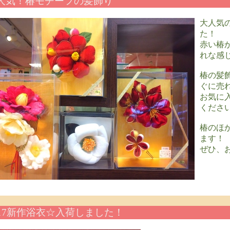
人気！椿モチーフの髪飾り
大人気
た！
赤い椿
れな感
椿の髪
ぐに売
お気に
くださ
椿のほ
ます！
ぜひ、
017新作浴衣☆入荷しました！