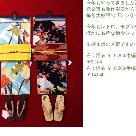
今年もやってきました
遊楽市も新作浴衣が入
毎年大好評の"凪"シリ
今年もレトロ、モダン
ほかにも粋な柄やシックな
１柄１点の入荷ですの
左：浴衣 ￥10,260/半幅
￥5,184
右：浴衣 ￥10,260/半幅
￥14,040