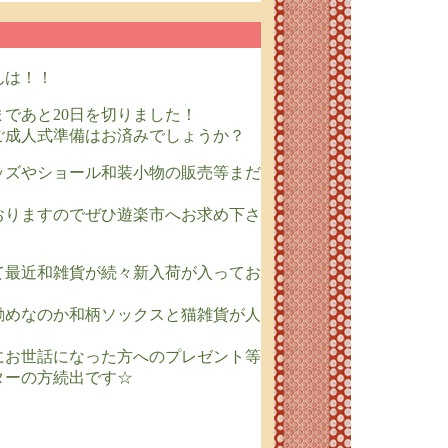
んは！！
まであと20日を切りました！
ご成人式準備はお済みでしょうか？
ッズやショール和装小物の販売等まだ
おりますのでぜひ遊楽市へお求め下さ
て最近和雑貨が続々新入荷が入ってお
勧めなのか和柄ソックスと猫雑貨が人
にお世話になった方へのプレゼント等
ターの方続出です☆