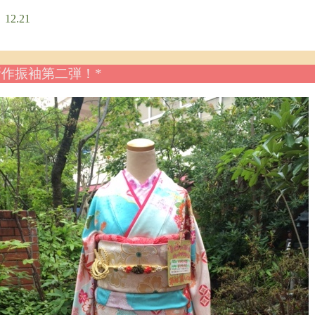
．12.21
新作振袖第二弾！*