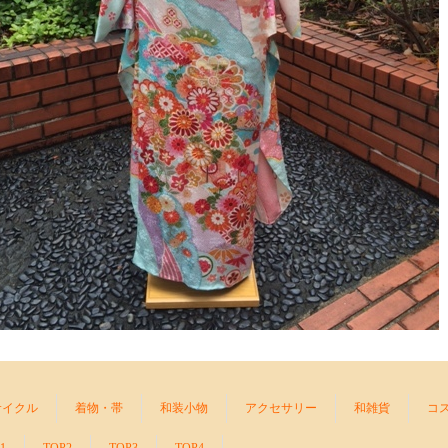
サイクル
着物・帯
和装小物
アクセサリー
和雑貨
コ
1
TOP2
TOP3
TOP4